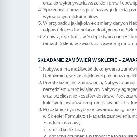
oraz do wykonywania wszelkich praw i obowią
Sprzedawca może żądać uwiarygodnienia prze
wymaganych dokumentów.
W przypadku jakiejkolwiek zmiany danych Naby
odpowiedniego formularza dostępnego w Sklep
Z chwilą rejestracji, w Sklepie tworzone jest
ramach Sklepu w związku z zawieranymi Umow
SKŁADANIE ZAMÓWIEŃ W SKLEPIE – ZAW
Nabywca ma możliwość dokonywania zamówień w
Regulaminu, w szczególności postanowień dot
Przed złożeniem zamówienia, Nabywca umieszcz
narzędziem umożliwiającym Nabywcy agregacj
oraz przeliczanie kosztów dostawy. Podczas
kolejnych towarów/usług lub usuwanie ich z k
Po ostatecznym wyborze towarów/usług przez
w Sklepie. Formularz składania zamówienia mo
adresu dostawy,
sposobu dostawy,
sposobu dokonania płatności za towar/usług