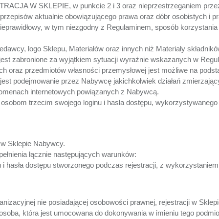
STRACJA W SKLEPIE, w punkcie 2 i 3 oraz nieprzestrzeganiem pr
zepisów aktualnie obowiązującego prawa oraz dóbr osobistych i pr
nieprawidłowy, w tym niezgodny z Regulaminem, sposób korzystania
wcy, logo Sklepu, Materiałów oraz innych niż Materiały składnikó
t) jest zabronione za wyjątkiem sytuacji wyraźnie wskazanych w Reg
ich oraz przedmiotów własności przemysłowej jest możliwe na pods
 jest podejmowanie przez Nabywcę jakichkolwiek działań zmierzając
 domenach internetowych powiązanych z Nabywcą.
 osobom trzecim swojego loginu i hasła dostępu, wykorzystywanego 
 w Sklepie Nabywcy.
pełnienia łącznie następujących warunków:
 i hasła dostępu stworzonego podczas rejestracji, z wykorzystanie
nizacyjnej nie posiadającej osobowości prawnej, rejestracji w Sklep
soba, która jest umocowana do dokonywania w imieniu tego podmiot