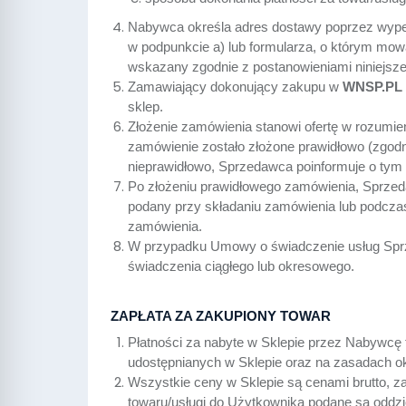
Nabywca określa adres dostawy poprzez wyp
w podpunkcie a) lub formularza, o którym mow
wskazany zgodnie z postanowieniami niniejsze
Zamawiający dokonujący zakupu w
WNSP.PL
sklep.
Złożenie zamówienia stanowi ofertę w rozumi
zamówienie zostało złożone prawidłowo (zgod
nieprawidłowo, Sprzedawca poinformuje o ty
Po złożeniu prawidłowego zamówienia, Sprzeda
podany przy składaniu zamówienia lub podczas
zamówienia.
W przypadku Umowy o świadczenie usług Sprz
świadczenia ciągłego lub okresowego.
ZAPŁATA ZA ZAKUPIONY TOWAR
Płatności za nabyte w Sklepie przez Nabywcę
udostępnianych w Sklepie oraz na zasadach o
Wszystkie ceny w Sklepie są cenami brutto, z
towaru/usługi do Użytkownika podane są oddzie