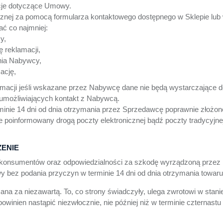
je dotyczące Umowy.
cznej za pomocą formularza kontaktowego dostępnego w Sklepie lub
ć co najmniej:
y,
 reklamacji,
nia Nabywcy,
ację,
cji jeśli wskazane przez Nabywcę dane nie będą wystarczające do 
 umożliwiających kontakt z Nabywcą.
inie 14 dni od dnia otrzymania przez Sprzedawcę poprawnie złożone
 poinformowany drogą poczty elektronicznej bądź poczty tradycyjne
ZENIE
w konsumentów oraz odpowiedzialności za szkodę wyrządzoną przez
ez podania przyczyn w terminie 14 dni od dnia otrzymania towaru
a za niezawartą. To, co strony świadczyły, ulega zwrotowi w stan
winien nastąpić niezwłocznie, nie później niż w terminie czternast