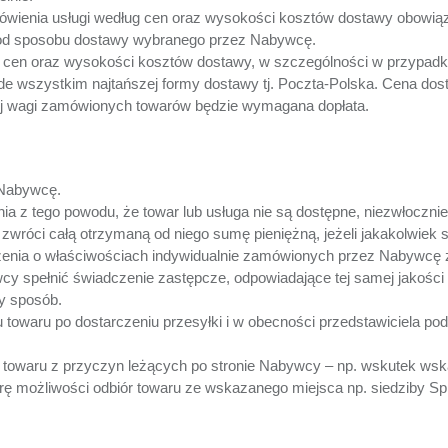
wienia usługi według cen oraz wysokości kosztów dostawy obowiązu
 od sposobu dostawy wybranego przez Nabywcę.
 cen oraz wysokości kosztów dostawy, w szczególności w przypad
ede wszystkim najtańszej formy dostawy tj. Poczta-Polska. Cena dos
j wagi zamówionych towarów będzie wymagana dopłata.
 Nabywcę.
 z tego powodu, że towar lub usługa nie są dostępne, niezwłocznie, 
róci całą otrzymaną od niego sumę pieniężną, jeżeli jakakolwiek s
enia o właściwościach indywidualnie zamówionych przez Nabywcę z
 spełnić świadczenie zastępcze, odpowiadające tej samej jakości 
ny sposób.
waru po dostarczeniu przesyłki i w obecności przedstawiciela podmi
 towaru z przyczyn leżących po stronie Nabywcy – np. wskutek wska
ę możliwości odbiór towaru ze wskazanego miejsca np. siedziby Sp