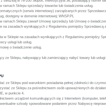
iedzibą w 76-200 Słupsk, Inwestycyjna 36, posiadający numer ident
w ramach Sklepu sprzedaży towarów lub świadczenia usług.
 informatycznych (serwis internetowy) zarządzanych przez Sprzedaw
g, dostępny w domenie internetowej: WNSP.PL
y w ramach Sklepu zawarł Umowę sprzedaży lub Umowę o świadczen
e na zasadach wynikających z Regulaminu pomiędzy Sprzedawcą a 
a w Sklepie na zasadach wynikających z Regulaminu pomiędzy Spr
cy usługi lub usług.
owę o świadczenie usług.
jący ze Sklepu, nabywający lub zamierzający nabyć towary lub usłu
PU
ć ze Sklepu pod warunkiem posiadania pełnej zdolności do czynno
ystać ze Sklepu za pośrednictwem osób upoważnionych do działani
, w punkcie 4.
ctwem urządzeń komunikujących się z Internetem (komputer, telefo
 ewentualne szkody spowodowane podaniem przez Nabywcę nieprawdz