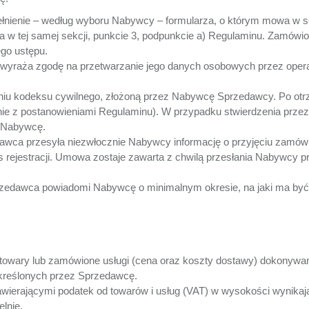
ełnienie – według wyboru Nabywcy – formularza, o którym mowa w
a w tej samej sekcji, punkcie 3, podpunkcie a) Regulaminu. Zamówi
go ustępu.
wyraża zgodę na przetwarzanie jego danych osobowych przez operato
eniu kodeksu cywilnego, złożoną przez Nabywcę Sprzedawcy. Po ot
nie z postanowieniami Regulaminu). W przypadku stwierdzenia przez
m Nabywcę.
wca przesyła niezwłocznie Nabywcy informację o przyjęciu zamówien
 rejestracji. Umowa zostaje zawarta z chwilą przesłania Nabywcy pr
edawca powiadomi Nabywcę o minimalnym okresie, na jaki ma być 
 towary lub zamówione usługi (cena oraz koszty dostawy) dokonywa
kreślonych przez Sprzedawcę.
awierającymi podatek od towarów i usług (VAT) w wysokości wynika
lnie.