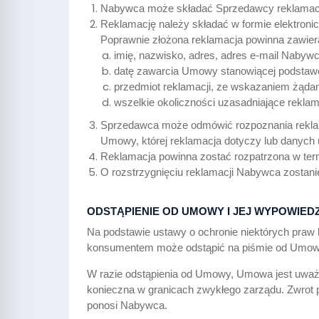
Nabywca może składać Sprzedawcy reklamac
Reklamację należy składać w formie elektroni
Poprawnie złożona reklamacja powinna zawiera
imię, nazwisko, adres, adres e-mail Nabywc
datę zawarcia Umowy stanowiącej podstawę
przedmiot reklamacji, ze wskazaniem żąda
wszelkie okoliczności uzasadniające reklam
Sprzedawca może odmówić rozpoznania reklama
Umowy, której reklamacja dotyczy lub danych
Reklamacja powinna zostać rozpatrzona w term
O rozstrzygnięciu reklamacji Nabywca zostanie
ODSTĄPIENIE OD UMOWY I JEJ WYPOWIED
Na podstawie ustawy o ochronie niektórych pra
konsumentem może odstąpić na piśmie od Umowy b
W razie odstąpienia od Umowy, Umowa jest uważan
konieczna w granicach zwykłego zarządu. Zwrot po
ponosi Nabywca.