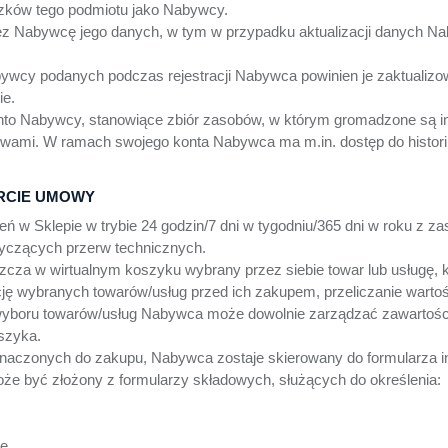
zków tego podmiotu jako Nabywcy.
z Nabywcę jego danych, w tym w przypadku aktualizacji danych Na
wcy podanych podczas rejestracji Nabywca powinien je zaktualizow
ie.
 konto Nabywcy, stanowiące zbiór zasobów, w którym gromadzone są i
ami. W ramach swojego konta Nabywca ma m.in. dostęp do historii
ARCIE UMOWY
 Sklepie w trybie 24 godzin/7 dni w tygodniu/365 dni w roku z za
yczących przerw technicznych.
a w wirtualnym koszyku wybrany przez siebie towar lub usługę, kt
ę wybranych towarów/usług przed ich zakupem, przeliczanie wart
 wyboru towarów/usług Nabywca może dowolnie zarządzać zawartoś
oszyka.
naczonych do zakupu, Nabywca zostaje skierowany do formularza i
że być złożony z formularzy składowych, służących do określenia:
ę.