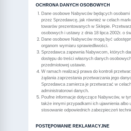
OCHRONA DANYCH OSOBOWYCH
Dane osobowe Nabywców będących osobami fiz
przez Sprzedawcę, jak również w celach mark
towarów prezentowanych w Sklepie. Przetwarza
osobowych i ustawy z dnia 18 lipca 2002r. o 
Dane osobowe Nabywców mogą być udostępnia
organom wymiaru sprawiedliwości.
Sprzedawca zapewnia Nabywcom, których dane
dostępu do treści własnych danych osobowych
przedmiotowej ustawie.
W ramach realizacji prawa do kontroli prze
żądania zaprzestania przetwarzania jego dany
Sprzedawca zamierza je przetwarzać w cela
administratorowi danych.
Poufne informacje dotyczące Nabywców, w t
także innymi przypadkami ich ujawnienia albo
stosowanie odpowiednich zabezpieczeń techni
POSTĘPOWANIE REKLAMACYJNE