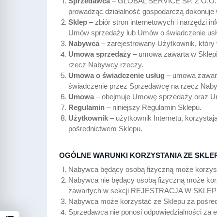
Sprzedawca
– GLOBAL SERVICE SP. Z O.O. z s
prowadząc działalność gospodarczą dokonuje 
Sklep
– zbiór stron internetowych i narzędzi
Umów sprzedaży lub Umów o świadczenie usłu
Nabywca
– zarejestrowany Użytkownik, któr
Umowa sprzedaży
– umowa zawarta w Sklepi
rzecz Nabywcy rzeczy.
Umowa o świadczenie usług
– umowa zawart
świadczenie przez Sprzedawcę na rzecz Nabyw
Umowa
– obejmuje Umowę sprzedaży oraz Um
Regulamin
– niniejszy Regulamin Sklepu.
Użytkownik
– użytkownik Internetu, korzysta
pośrednictwem Sklepu.
OGÓLNE WARUNKI KORZYSTANIA ZE SKLE
Nabywca będący osobą fizyczną może korzysta
Nabywca nie będący osobą fizyczną może korz
zawartych w sekcji REJESTRACJA W SKLEPIE
Nabywca może korzystać ze Sklepu za pośredni
Sprzedawca nie ponosi odpowiedzialności za