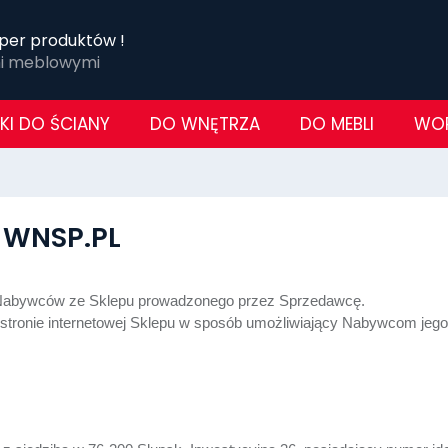
per produktów !
mi meblowymi
KI DO ŚCIANY
DO WNĘTRZA
DO MEBLI
WOR
 WNSP.PL
 Nabywców ze Sklepu prowadzonego przez Sprzedawcę.
stronie internetowej Sklepu w sposób umożliwiający Nabywcom jego p