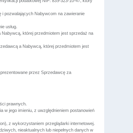
yfikacji podatkowej NIP: 839-323-10-47, który
cę i pozwalających Nabywcom na zawieranie
ie usług.
Nabywcą, której przedmiotem jest sprzedaż na
zedawcą a Nabywcą, której przedmiotem jest
gi prezentowane przez Sprzedawcę za
ści prawnych.
a w jego imieniu, z uwzględnieniem postanowień
n), z wykorzystaniem przeglądarki internetowej.
iwych, nieaktualnych lub niepełnych danych w